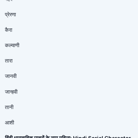
प्रेरणा
कैरा
कल्याणी
तारा
जानवी
जान्हवी
तानी
आशी
हिंदी धारावाहिक पात्रों के नाम महिला: Hindi Serial Character