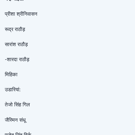
प्रीशा श्रीनिवासन
रूद्र राठौड़
सारांश राठौड़
-शारदा राठौड़
मिहिका
उडारियां:
तेजो सिंह गिल
जैस्मिन संधू
फ़तेह सिंह विर्क